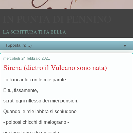
IN PUNTA DI PENNINO
LA SCRITTURA TI FA BELLA
▼
mercoledì 24 febbraio 2021
Sirena (dietro il Vulcano sono nata)
Io ti incanto con le mie parole.
E tu, fissamente,
scruti ogni riflesso dei miei pensieri.
Quando le mie labbra si schiudono
- polposi chicchi di melograno -
per innalzare a te un canto,