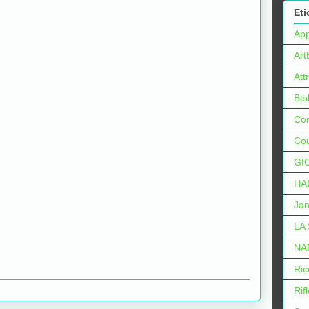
Eti
Ap
Art
Att
Bib
Con
Cou
GI
HA
Jan
LA
NA
Ric
Rif