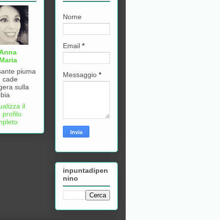
Nome
Email
*
Anna
Maria
ante piuma
Messaggio
*
 cade
gera sulla
bia
ualizza il
 profilo
pleto
inpuntadipen
nino