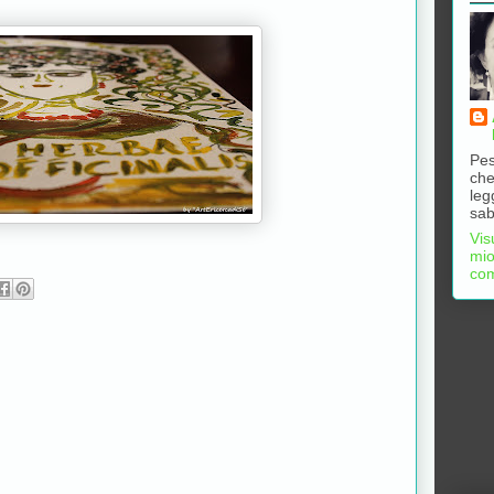
Pes
che
leg
sab
Vis
mio
com