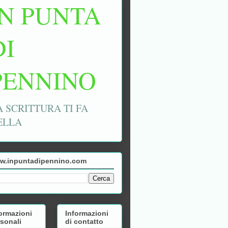
IN PUNTA
DI
PENNINO
A SCRITTURA TI FA
ELLA
w.inpuntadipennino.com
ormazioni
Informazioni
sonali
di contatto