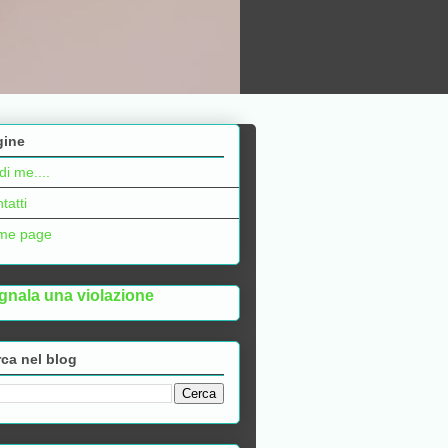
gine
di me....
tatti
me page
gnala una violazione
ca nel blog