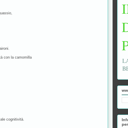
quassio,
ironi.
ità con la camomilla
L
B
ww
le cognitività.
Inf
per