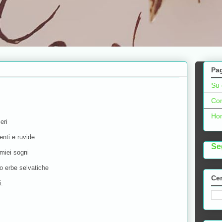
Pa
Su 
Con
Ho
ieri
enti e ruvide.
Se
 miei sogni
o erbe selvatiche
Cer
i.