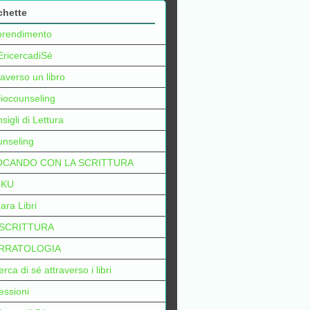
chette
prendimento
EricercadiSé
raverso un libro
liocounseling
sigli di Lettura
nseling
OCANDO CON LA SCRITTURA
IKU
ara Libri
 SCRITTURA
RRATOLOGIA
erca di sé attraverso i libri
lessioni