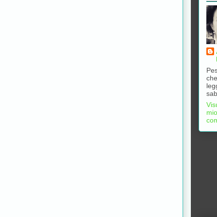
Pes
che
leg
sab
Vis
mio
com