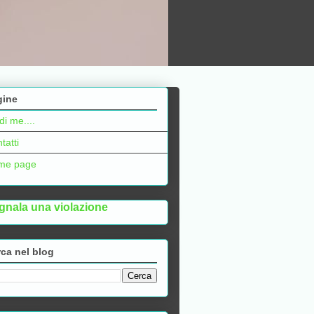
gine
di me....
tatti
me page
gnala una violazione
ca nel blog