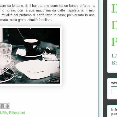
are da lontano. E' il barista che corre tra un banco e l'altro, a
o mio nonno, con la sua macchina da caffè napoletana. Il mio
 ritualità del profumo di caffè fatto in casa; poi versato in una
mato nella grata intimità familiare.
L
B
ww
Inf
TURA
,
Riflessioni
per