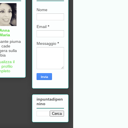
Nome
Email
*
Anna
Maria
ante piuma
Messaggio
*
 cade
gera sulla
bia
ualizza il
 profilo
pleto
inpuntadipen
nino