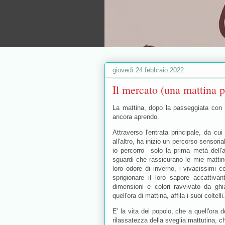
giovedì 24 febbraio 2022
Il mercato (una mattina p
La mattina, dopo la passeggiata con i
ancora aprendo.
Attraverso l'entrata principale, da cu
all'altro, ha inizio un percorso sensor
io percorro solo la prima metà dell'a
sguardi che rassicurano le mie mattin
loro odore di inverno, i vivacissimi co
sprigionare il loro sapore accattiva
dimensioni e colori ravvivato da ghia
quell'ora di mattina, affila i suoi coltelli
E' la vita del popolo, che a quell'ora 
rilassatezza della sveglia mattutina, ch