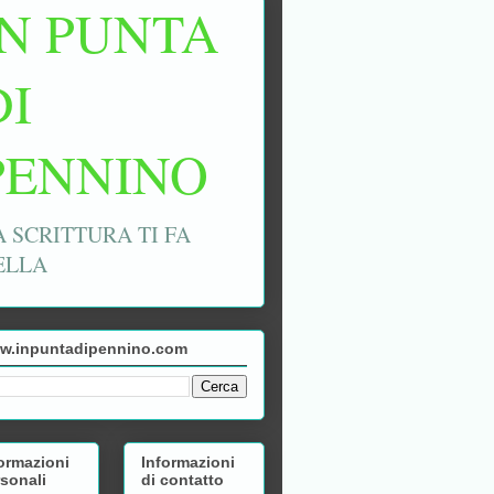
IN PUNTA
DI
PENNINO
A SCRITTURA TI FA
ELLA
w.inpuntadipennino.com
ormazioni
Informazioni
sonali
di contatto