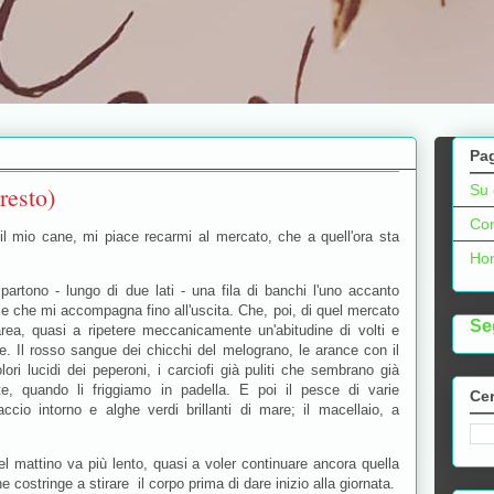
Pa
resto)
Su 
Con
l mio cane, mi piace recarmi al mercato, che a quell'ora sta
Ho
i partono - lungo di due lati - una fila di banchi l'uno accanto
iale che mi accompagna fino all'uscita. Che, poi, di quel mercato
Se
rea, quasi a ripetere meccanicamente un'abitudine di volti e
e. Il rosso sangue dei chicchi del melograno, le arance con il
lori lucidi dei peperoni, i carciofi già puliti che sembrano già
nte, quando li friggiamo in padella. E poi il pesce di varie
Cer
ccio intorno e alghe verdi brillanti di mare; il macellaio, a
.
del mattino va più lento, quasi a voler continuare ancora quella
e costringe a stirare il corpo prima di dare inizio alla giornata.