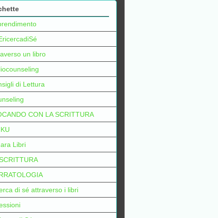
chette
prendimento
EricercadiSé
raverso un libro
liocounseling
sigli di Lettura
nseling
OCANDO CON LA SCRITTURA
IKU
ara Libri
 SCRITTURA
RRATOLOGIA
erca di sé attraverso i libri
lessioni