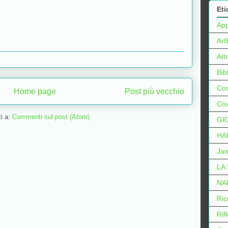
Eti
Ap
Art
Att
Bib
Con
Home page
Post più vecchio
Cou
ti a:
Commenti sul post (Atom)
GI
HA
Jan
LA
NA
Ric
Rif