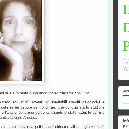
L
B
ww
mi si era formata dialogando incredibilmente con i libri.
to agli studi letterari gli inevitabili risvolti psicologici e
a definire un vettore dentro di me, che concilia sia lo studio e
io e l'analisi della mia persona. Quindi, è stato naturale per me
a Mediazione Artistica.
Inf
per
erificato sulla mia pelle che l'attitudine all'immaginazione è