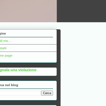
gine
di me....
tatti
me page
gnala una violazione
ca nel blog