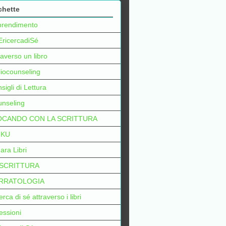
chette
prendimento
EricercadiSé
raverso un libro
liocounseling
sigli di Lettura
nseling
OCANDO CON LA SCRITTURA
IKU
ara Libri
 SCRITTURA
RRATOLOGIA
erca di sé attraverso i libri
lessioni