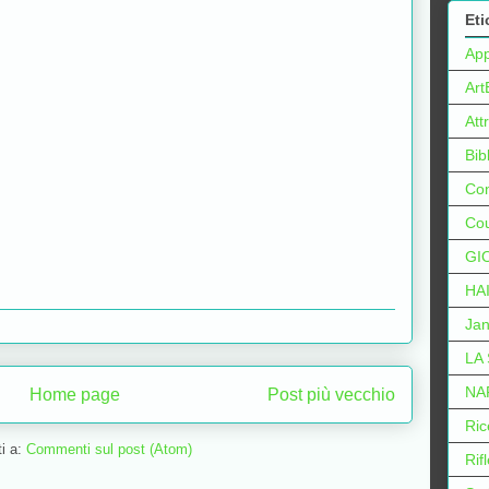
Eti
Ap
Art
Att
Bib
Con
Cou
GI
HA
Jan
LA
NA
Home page
Post più vecchio
Ric
ti a:
Commenti sul post (Atom)
Rif