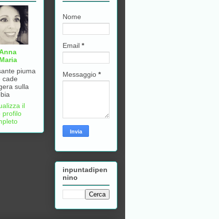
Nome
Email
*
Anna
Maria
ante piuma
Messaggio
*
 cade
gera sulla
bia
ualizza il
 profilo
pleto
inpuntadipen
nino