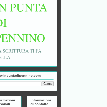
IN PUNTA
DI
PENNINO
A SCRITTURA TI FA
ELLA
w.inpuntadipennino.com
ormazioni
Informazioni
sonali
di contatto