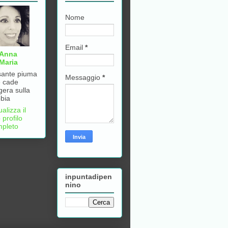
Nome
Email
*
Anna
Maria
ante piuma
Messaggio
*
 cade
gera sulla
bia
ualizza il
 profilo
pleto
inpuntadipen
nino