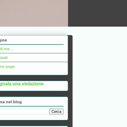
gine
di me....
tatti
me page
gnala una violazione
ca nel blog