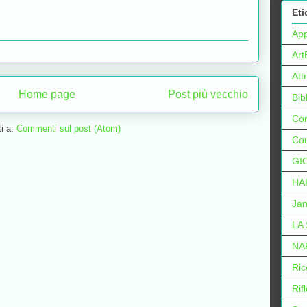
Eti
Ap
Art
Att
Home page
Post più vecchio
Bib
Con
ti a:
Commenti sul post (Atom)
Cou
GI
HA
Jan
LA
NA
Ric
Rif