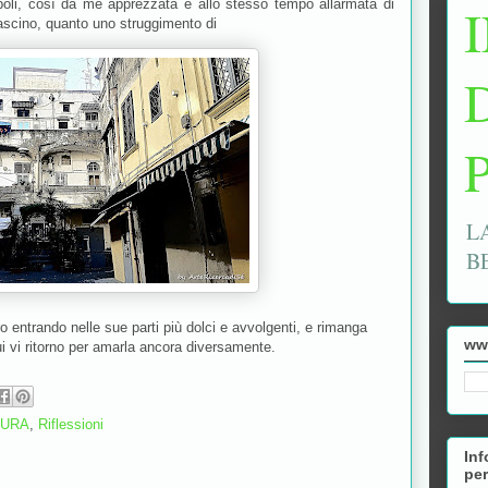
poli, così da me apprezzata e allo stesso tempo allarmata di
fascino, quanto uno struggimento di
L
B
 entrando nelle sue parti più dolci e avvolgenti, e rimanga
ww
i vi ritorno per amarla ancora diversamente.
TURA
,
Riflessioni
Inf
per