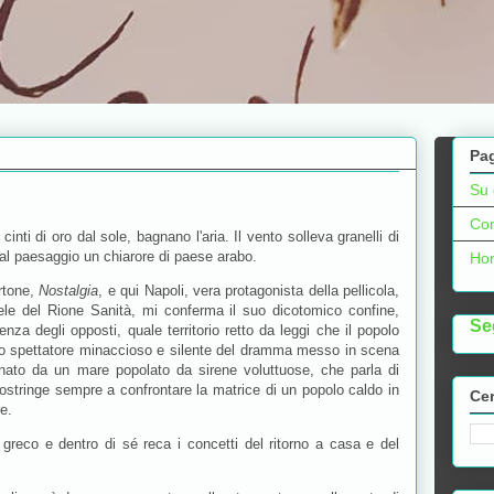
Pa
Su 
Con
cinti di oro dal sole, bagnano l'aria. Il vento solleva granelli di
al paesaggio un chiarore di paese arabo.
Ho
artone,
Nostalgia
, e qui Napoli, vera protagonista della pellicola,
ele del Rione Sanità, mi conferma il suo dicotomico confine,
Se
za degli opposti, quale territorio retto da leggi che il popolo
no spettatore minaccioso e silente del dramma messo in scena
gnato da un mare popolato da sirene voluttuose, che parla di
tringe sempre a confrontare la matrice di un popolo caldo in
Cer
re.
greco e dentro di sé reca i concetti del ritorno a casa e del