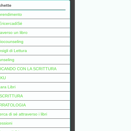
chette
prendimento
EricercadiSé
raverso un libro
liocounseling
sigli di Lettura
nseling
OCANDO CON LA SCRITTURA
IKU
ara Libri
 SCRITTURA
RRATOLOGIA
erca di sé attraverso i libri
lessioni