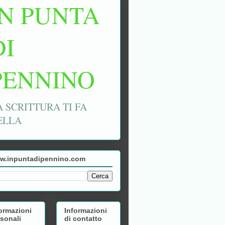
IN PUNTA
DI
PENNINO
A SCRITTURA TI FA
ELLA
w.inpuntadipennino.com
ormazioni
Informazioni
sonali
di contatto