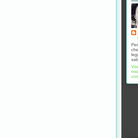
Pes
che
leg
sab
Vis
mio
com